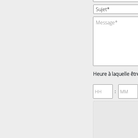
Sujet
*
Message
*
Heure à laquelle êtr
Heures
Minutes
:
Déposez
vos
fichiers
ici
ou