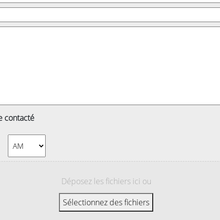
e contacté
AM/PM
Déposez les fichiers ici ou
Sélectionnez des fichiers