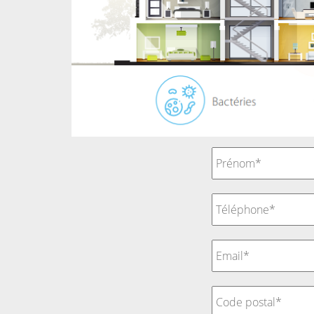
Prénom
*
Téléphone
*
E-
mail
*
Code
postal*
*