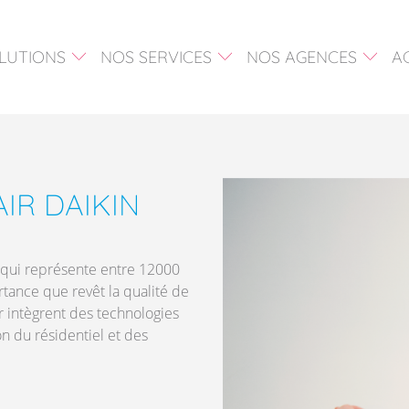
LUTIONS
NOS SERVICES
NOS AGENCES
A
ISATION
AIDES À
ALVIVA 44 –
L’INSTALLATION
NANTES
FAGE
MAINTENANCE
ALVIVA 56 –
AIR DAIKIN
LORIENT
MENT DE
RÉFÉRENCES
CHANTIER
 qui représente entre 12000
OLUTIONS
rtance que revêt la qualité de
AIRE
ir intègrent des technologies
n du résidentiel et des