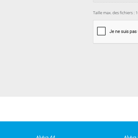
Taille max. des fichiers : 
Captcha
Alviva 44
Alviva